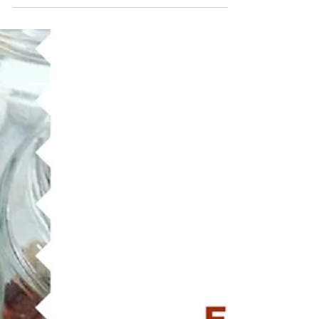
Açúcar x Gordura
Esse artigo da Folha de S.Paulo mostra como a
indústria alimentícia manipula dados, compra
pesquisas e articula esquemas para nos...