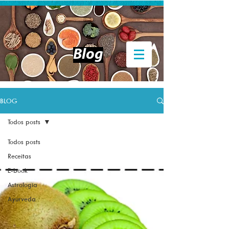
Entrar
Blog
BLOG
Todos posts
Todos posts
Receitas
E-book
Astrologia
Ayurveda