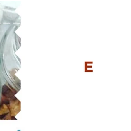
tem síndrome do intestino irritável. Você sabe o
que é? Os sintomas são cólicas...