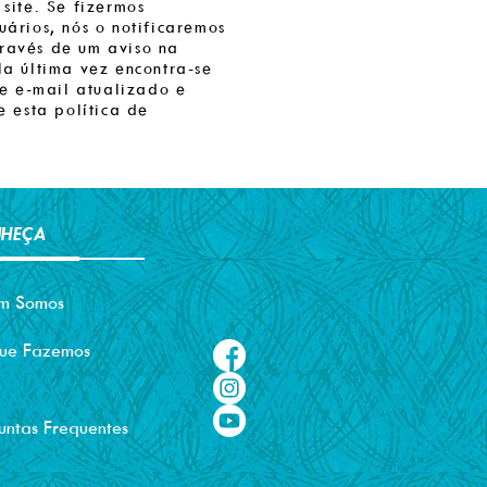
site. Se fizermos
ários, nós o notificaremos
través de um aviso na
la última vez encontra-se
e e-mail atualizado e
e esta política de
HEÇA
m Somos
ue Fazemos
untas Frequentes