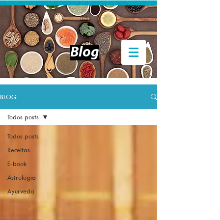
Entrar
Blog
BLOG
Todos posts
Todos posts
Receitas
E-book
Astrologia
Ayurveda