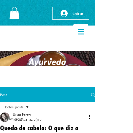
Entrar
Ayurveda
Post
Todos posts
Silvia Perotti
Todos posts
23 de out. de 2017
Queda de cabelo: O que diz a
Receitas