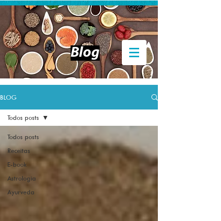
Entrar
Blog
BLOG
Todos posts
Todos posts
Receitas
E-book
Astrologia
Ayurveda