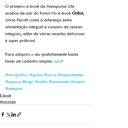
O primeiro e-book da Annapurna Life 
acabou de sair do forno! No e-book 
Grãos
, 
Silvia Perotti conta a diferença entre 
alimentação integral e consumo de cereais 
integrais, além de várias receitas deliciosas 
e super práticas! 
Para adquirir o seu gratuitamente basta 
fazer um cadastro simples 
aqui
!
#infográfico
#grãos
#arroz
#ingredientes
#quinoa
#trigo
#milho
#amaranto
#aveia
#integral
E-book
Ayurveda