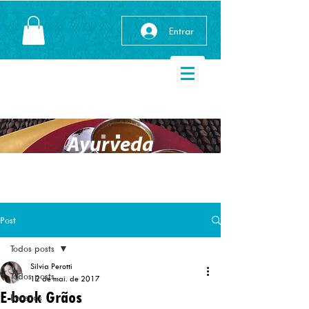
Entrar
Ayurveda
Post
Todos posts
Silvia Perotti
Todos posts
12 de mai. de 2017
E-book Grãos
Receitas