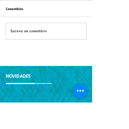
Comentários
Sazonalidade
Tabela Nutricional d
Escreva um comentário
NOVIDADES